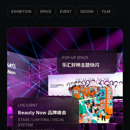
EXHIBITION
SPACE
EVENT
DESIGN
FILM
POP-UP SPACE
乐汇好柿主题快闪
LIVE EVENT
Beauty Now 品牌峰会
STAGE / LIGHTING / VISUAL
SYSTEM