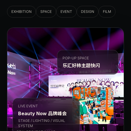
EXHIBITION
SPACE
EVENT
DESIGN
FILM
POP-UP SPACE
乐汇好柿主题快闪
LIVE EVENT
Beauty Now 品牌峰会
STAGE / LIGHTING / VISUAL
SYSTEM